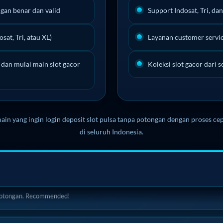
engan benar dan valid
Support Indosat, Tri, da
osat, Tri, atau XL)
Layanan customer servi
 dan mulai main slot gacor
Koleksi slot gacor dari 
n yang ingin login deposit slot pulsa tanpa potongan dengan proses cepa
di seluruh Indonesia.
i ZEUS222 mantap banget!
a potongan. Recommended!