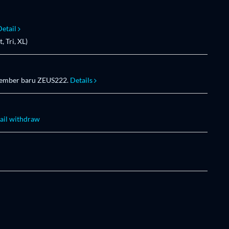
Detail
 Tri, XL)
 member baru ZEUS222.
Details
ail withdraw