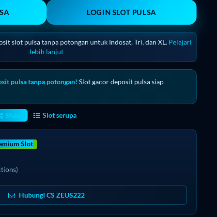
LSA
LOGIN SLOT PULSA
sit slot pulsa tanpa potongan untuk Indosat, Tri, dan XL.
Pelajari
lebih lanjut
sit pulsa tanpa potongan!
Slot gacor deposit pulsa siap
Share
Slot serupa
emium Slot
tions)
Hubungi CS ZEUS222